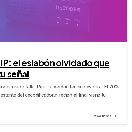
-
IP: el eslabón olvidado que
tu señal
ransmisión falla. Pero la verdad técnica es otra: El 70%
stante del decodificador.Y recién al final viene tu
Read more