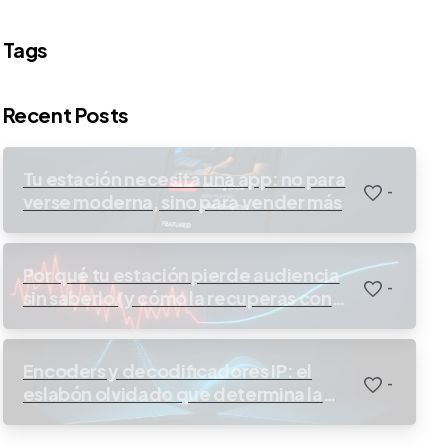
Tags
Recent Posts
Tu estación necesita una app: no para
-
verse moderna, sino para vender más
Por qué tu estación pierde audiencia
-
sin saberlo (y cómo la recuperas con
streaming profesional SRT)
Encoders y decodificadores IP: el
-
eslabón olvidado que determina la
calidad real de tu señal