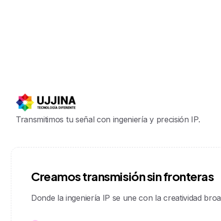
Transmitimos tu señal con ingeniería y precisión IP.
C
r
e
a
m
o
s
t
r
a
n
s
m
i
s
i
ó
n
s
i
n
f
r
o
n
t
e
r
a
s
Donde la ingeniería IP se une con la creatividad broa