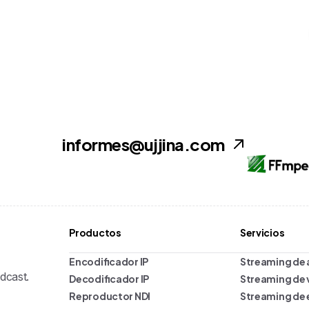
informes@ujjina.com
Productos
Servicios
Encodificador IP
Streaming de 
dcast.
Decodificador IP
Streaming de 
Reproductor NDI
Streaming de