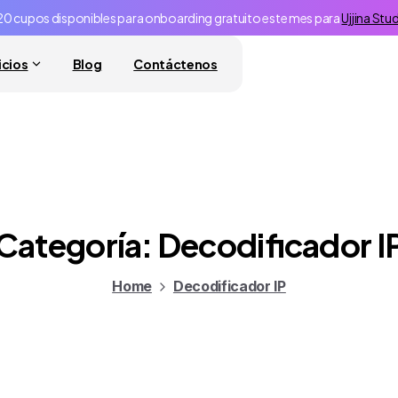
20 cupos disponibles para onboarding gratuito este mes para
Ujjina Stu
icios
Blog
Contáctenos
Categoría:
Decodificador I
Home
Decodificador IP