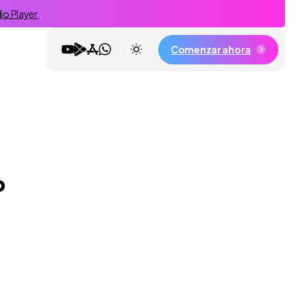
dio Player
.
Comenzar ahora
P