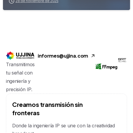
28 de noviembre de 2025
informes@ujjina.com
Transmitimos
tu señal con
ingeniería y
precisión IP.
C
r
e
a
m
o
s
t
r
a
n
s
m
i
s
i
ó
n
s
i
n
f
r
o
n
t
e
r
a
s
Donde la ingeniería IP se une con la creatividad