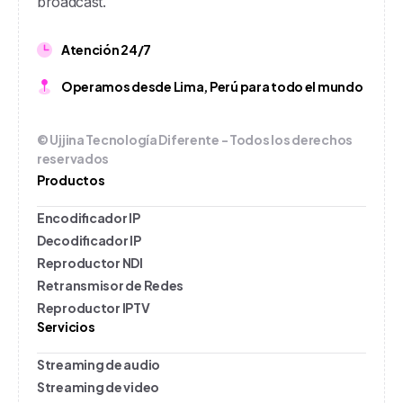
broadcast.
Atención 24/7
Operamos desde Lima, Perú para todo el mundo
© Ujjina Tecnología Diferente - Todos los derechos
reservados
Productos
Encodificador IP
Decodificador IP
Reproductor NDI
Retransmisor de Redes
Reproductor IPTV
Servicios
Streaming de audio
Streaming de video
Facebook